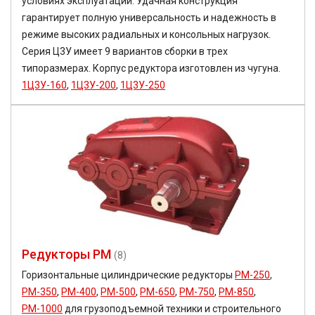
условиях эксплуатации. Удачная конструкция
гарантирует полную универсальность и надежность в
режиме высоких радиальных и консольных нагрузок.
Серия Ц3У имеет 9 вариантов сборки в трех
типоразмерах. Корпус редуктора изготовлен из чугуна.
1Ц3У-160
,
1Ц3У-200
,
1Ц3У-250
Редукторы РМ
(8)
Горизонтальные цилиндрические редукторы
РМ-250
,
РМ-350
,
РМ-400
,
РМ-500
,
РМ-650
,
РМ-750
,
РМ-850
,
РМ-1000
для грузоподъемной техники и строительного