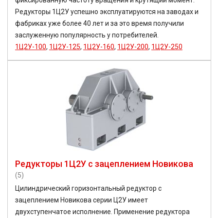
фиксированную частоту вращения и крутящий момент.
Редукторы 1Ц2У успешно эксплуатируются на заводах и
фабриках уже более 40 лет и за это время получили
заслуженную популярность у потребителей.
1Ц2У-100
,
1Ц2У-125
,
1Ц2У-160
,
1Ц2У-200
,
1Ц2У-250
Редукторы 1Ц2У с зацеплением Новикова
(5)
Цилиндрический горизонтальный редуктор с
зацеплением Новикова серии Ц2У имеет
двухступенчатое исполнение. Применение редуктора