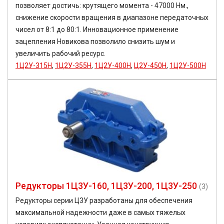
позволяет достичь: крутящего момента - 47000 Нм.,
снижение скорости вращения в диапазоне передаточных
чисел от 8:1 до 80:1. Инновационное применение
зацепления Новикова позволило снизить шум и
увеличить рабочий ресурс.
1Ц2У-315Н
,
1Ц2У-355Н
,
1Ц2У-400Н
,
Ц2У-450Н
,
1Ц2У-500Н
Редукторы 1Ц3У-160, 1Ц3У-200, 1Ц3У-250
(3)
Редукторы серии Ц3У разработаны для обеспечения
максимальной надежности даже в самых тяжелых