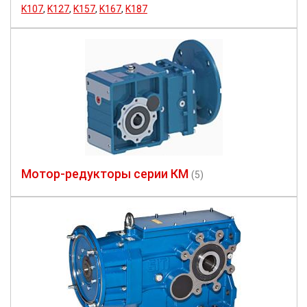
K107
,
K127
,
K157
,
K167
,
K187
Мотор-редукторы серии КМ
(5)