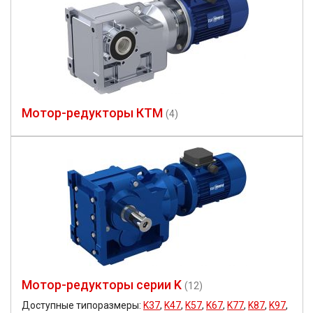
Мотор-редукторы КТМ
(4)
Мотор-редукторы серии K
(12)
Доступные типоразмеры:
K37
,
K47
,
K57
,
K67
,
K77
,
K87
,
K97
,