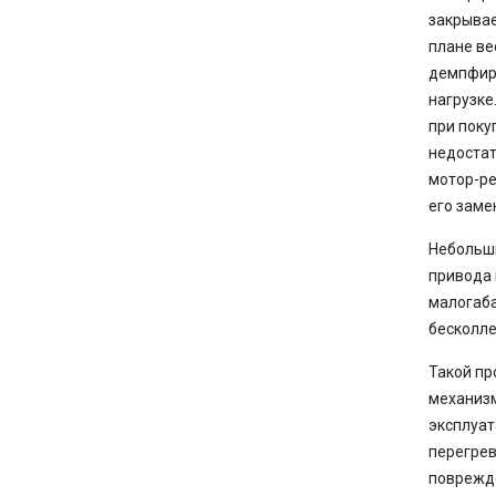
закрывае
плане ве
демпфиру
нагрузке
при поку
недостат
мотор-ре
его заме
Небольши
привода 
малогаба
бесколле
Такой пр
механизм
эксплуат
перегрев
поврежд