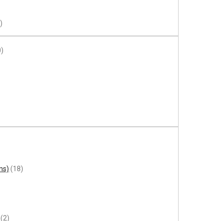
)
0)
ns)
(18)
(2)