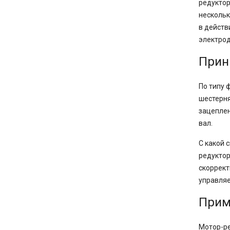
редуктор
нескольк
в действ
электрод
Прин
По типу 
шестерня
зацеплен
вал.
С какой 
редуктор
скоррект
управляе
Прим
Мотор-ре