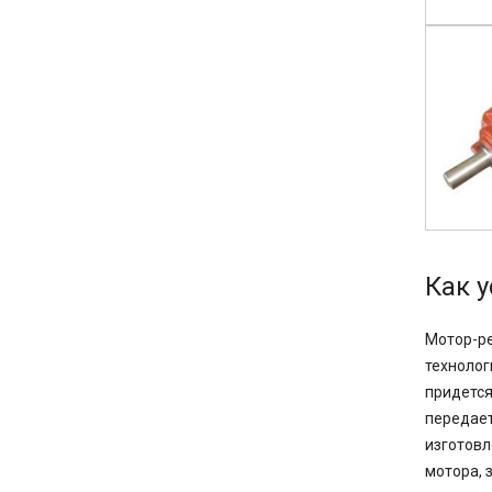
Как 
Мотор-ре
технолог
придется
передает
изготовл
мотора, 