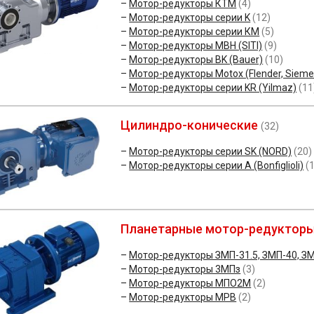
Мотор-редукторы КТМ
(4)
Мотор-редукторы серии K
(12)
Мотор-редукторы серии КМ
(5)
Мотор-редукторы MBH (SITI)
(9)
Мотор-редукторы BK (Bauer)
(10)
Мотор-редукторы Motox (Flender, Sieme
Мотор-редукторы серии KR (Yilmaz)
(11
Цилиндро-конические
(32)
Мотор-редукторы серии SK (NORD)
(20)
Мотор-редукторы серии A (Bonfiglioli)
(
Планетарные мотор-редуктор
Мотор-редукторы ЗМП-31.5, ЗМП-40, З
Мотор-редукторы 3МПз
(3)
Мотор-редукторы МПО2М
(2)
Мотор-редукторы МРВ
(2)