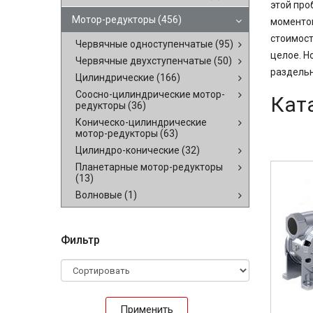
этой про
Мотор-редукторы
(456)
моментом
стоимост
Червячные одноступенчатые
(95)
целое. Н
Червячные двухступенчатые
(50)
раздельн
Цилиндрические
(166)
Соосно-цилиндрические мотор-
Кат
редукторы
(36)
Коническо-цилиндрические
мотор-редукторы
(63)
Цилиндро-конические
(32)
Планетарные мотор-редукторы
(13)
Волновые
(1)
Фильтр
Применить