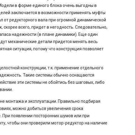
Модели в форме единого блока очень выгодны в
делей заключается в возможности применять муфты
л от редукторного вала при огромной динамической
, скорее всего, придет в негодность. Следовательно,
апаса надежности (в плане динамики). Еще один
йдут механические детали придется менять весь
ятная ситуация, потому что конструкция позволяет
лостной конструкции, т.к. применение отдельного
надежность. Такие системы обычно оснащаются
йствие эти системы не обойтись без шаговых, либо
вании.
ане монтажа и эксплуатации. Правильно подбирая
овиях, можно добиться увеличения срока
е. При появлении посторонних шумов или при
нту, чтобы они проверили мотор-редуктор на наличие