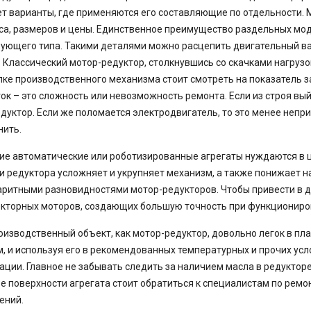
т варианты, где применяются его составляющие по отдельности. 
са, размеров и цены. Единственное преимущество раздельных мо
ющего типа. Такими деталями можно расцепить двигательный ва
. Классический мотор-редуктор, столкнувшись со скачками нагрузок
пке производственного механизма стоит смотреть на показатель з
ок – это сложность или невозможность ремонта. Если из строя вы
дуктор. Если же поломается электродвигатель, то это менее непри
нить.
е автоматические или роботизированные агрегаты нуждаются в це
и редуктора усложняет и укрупняет механизм, а также понижает 
ритными разновидностями мотор-редукторов. Чтобы привести в де
кторных моторов, создающих большую точность при функциониро
оизводственный объект, как мотор-редуктор, довольно легок в пл
, и используя его в рекомендованных температурных и прочих усл
ации. Главное не забывать следить за наличием масла в редуктор
е поверхности агрегата стоит обратиться к специалистам по ремо
ений.