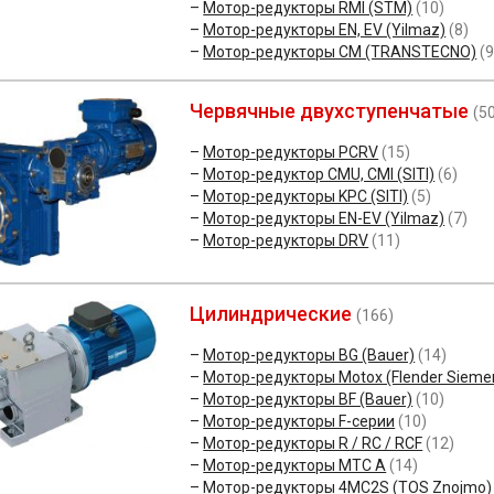
Мотор-редукторы RMI (STM)
(10)
Мотор-редукторы EN, EV (Yilmaz)
(8)
Мотор-редукторы CM (TRANSTECNO)
(9
Червячные двухступенчатые
(5
Мотор-редукторы PCRV
(15)
Мотор-редуктор CMU, CMI (SITI)
(6)
Мотор-редукторы KPC (SITI)
(5)
Мотор-редукторы EN-EV (Yilmaz)
(7)
Мотор-редукторы DRV
(11)
Цилиндрические
(166)
Мотор-редукторы BG (Bauer)
(14)
Мотор-редукторы Motox (Flender Sieme
Мотор-редукторы BF (Bauer)
(10)
Мотор-редукторы F-серии
(10)
Мотор-редукторы R / RC / RCF
(12)
Мотор-редукторы MTC A
(14)
Мотор-редукторы 4MC2S (TOS Znojmo)