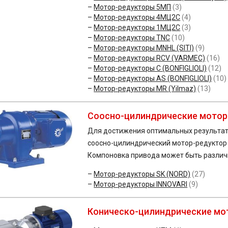
Мотор-редукторы 5МП
(3)
Мотор-редукторы 4МЦ2С
(4)
Мотор-редукторы 1МЦ2С
(3)
Мотор-редукторы TNC
(10)
Мотор-редукторы MNHL (SITI)
(9)
Мотор-редукторы RCV (VARMEC)
(16)
Мотор-редукторы C (BONFIGLIOLI)
(12)
Мотор-редукторы AS (BONFIGLIOLI)
(10)
Мотор-редукторы MR (Yilmaz)
(13)
Соосно-цилиндрические мото
Для достижения оптимальных результат
соосно-цилиндрический мотор-редуктор 
Компоновка привода может быть различна:
Мотор-редукторы SK (NORD)
(27)
Мотор-редукторы INNOVARI
(9)
Коническо-цилиндрические мо