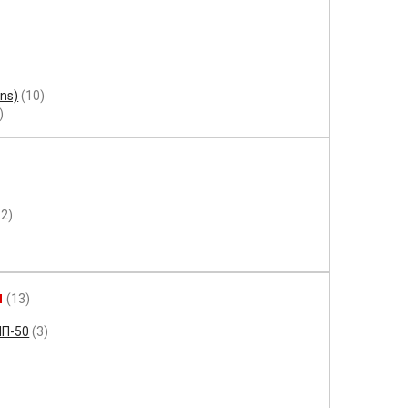
ns)
(10)
)
12)
ы
(13)
МП-50
(3)