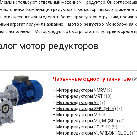
блемы используют отдельный механизм – редуктор. Он согласов
 источника. Комбинация редуктор плюс мотор широко применяет
ь этих механизмов и сделать более простую конструкцию, произв
овый агрегат получил название –
мотор-редуктор
. Моноблочная к
ого исполнения. Мотор-редуктор быстро стал популярен в среде 
алог мотор-редукторов
Червячные одноступенчатые
(9
Мотор-редукторы NMRV
(9)
Мотор-редукторы MRT
(10)
Мотор-редукторы VF
(9)
Мотор-редукторы 2МЧ (МРЧ)
(3)
Мотор-редукторы МЧ
(3)
Мотор-редукторы MU, MI (SITI)
(7)
Мотор-редукторы PC (SITI)
(9)
Мотор-редукторы VF, W (BONFIGLIOLI)
(1