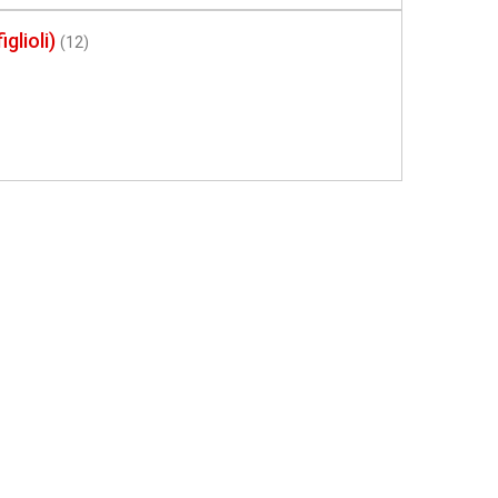
lioli)
(12)