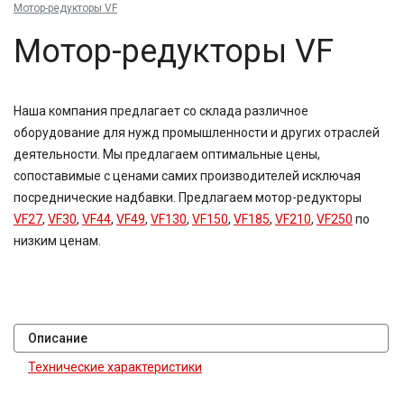
Мотор-редукторы VF
Мотор-редукторы VF
Наша компания предлагает со склада различное
оборудование для нужд промышленности и других отраслей
деятельности. Мы предлагаем оптимальные цены,
сопоставимые с ценами самих производителей исключая
посреднические надбавки. Предлагаем мотор-редукторы
VF27
,
VF30
,
VF44
,
VF49
,
VF130
,
VF150
,
VF185
,
VF210
,
VF250
по
низким ценам.
Описание
Технические характеристики