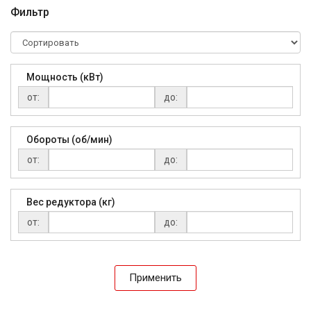
Фильтр
Мощность (кВт)
от:
до:
Обороты (об/мин)
от:
до:
Вес редуктора (кг)
от:
до:
Применить