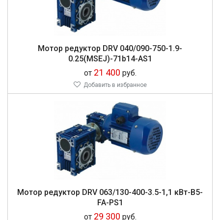
Мо­тор ре­дук­тор DRV 040/090-750-1.9-
0.25(MSEJ)-71b14-AS1
21 400
от
руб.
Добавить в избранное
Мо­тор ре­дук­тор DRV 063/130-400-3.5-1,1 кВт-В5-
FA-PS1
29 300
от
руб.