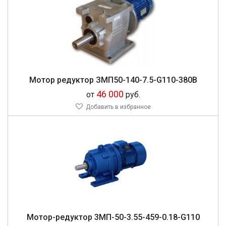
Мо­тор ре­дук­тор ЗМП50-140-7.5-G110-380В
46 000
от
руб.
Добавить в избранное
Мо­тор-ре­дук­тор 3МП-50-3.55-459-0.18-G110