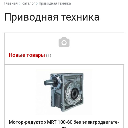
Главная
Каталог
Приводная техника
Приводная техника
Новые товары
(1)
Mо­тор-ре­дук­тор MRT 100-80 без элек­трод­ви­гате­