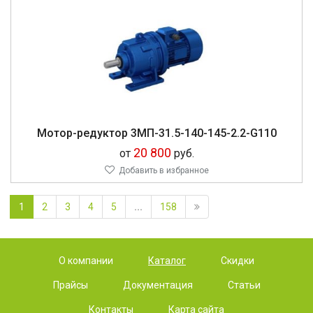
Мо­тор-ре­дук­тор 3МП-31.5-140-145-2.2-G110
20 800
от
руб.
Добавить в избранное
1
2
3
4
5
...
158
О компании
Каталог
Скидки
Прайсы
Документация
Статьи
Контакты
Карта сайта