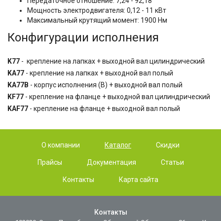
Передаточное отношение: 7,24 - 92,18
Мощность электродвигателя: 0,12 - 11 кВт
Максимальный крутящий момент: 1900 Нм
Конфигурации исполнения
K77
- крепление на лапках + выходной вал цилиндрический
KA77
- крепление на лапках + выходной вал полый
KA77B
- корпус исполнения (B) + выходной вал полый
KF77
- крепление на фланце + выходной вал цилиндрический
KAF77
- крепление на фланце + выходной вал полый
О компании
Каталог
Скидки
Прайсы
Документация
Статьи
Контакты
Карта сайта
Контакты