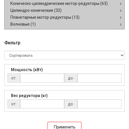
Коническо-цилиндрические мотор-редукторы
(63)
Цилиндро-конические
(32)
Планетарные мотор-редукторы
(13)
Волновые
(1)
Фильтр
Мощность (кВт)
от:
до:
Вес редуктора (кг)
от:
до:
Применить