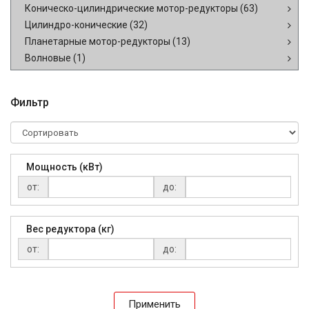
Коническо-цилиндрические мотор-редукторы
(63)
Цилиндро-конические
(32)
Планетарные мотор-редукторы
(13)
Волновые
(1)
Фильтр
Мощность (кВт)
от:
до:
Вес редуктора (кг)
от:
до:
Применить