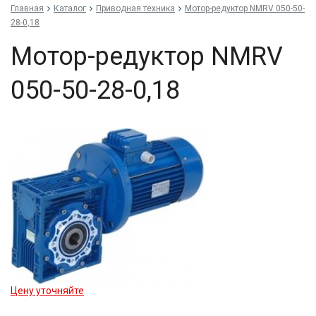
Главная
Каталог
Приводная техника
Мо­тор-ре­дук­тор NMRV 050-50-
28-0,18
Мо­тор-ре­дук­тор NMRV
050-50-28-0,18
Цену уточняйте