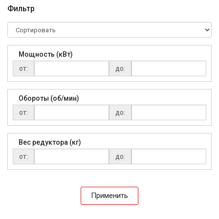
Фильтр
Мощность (кВт)
от:
до:
Обороты (об/мин)
от:
до:
Вес редуктора (кг)
от:
до:
Применить