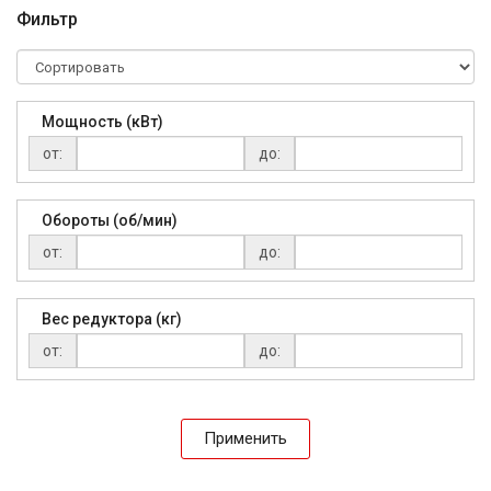
Фильтр
Мощность (кВт)
от:
до:
Обороты (об/мин)
от:
до:
Вес редуктора (кг)
от:
до:
Применить