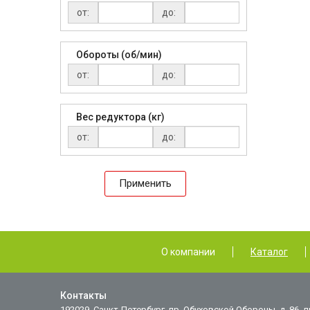
от:
до:
Обороты (об/мин)
от:
до:
Вес редуктора (кг)
от:
до:
Применить
О компании
Каталог
Контакты
192029, Санкт-Петербург, пр. Обуховской Обороны, д. 86, л