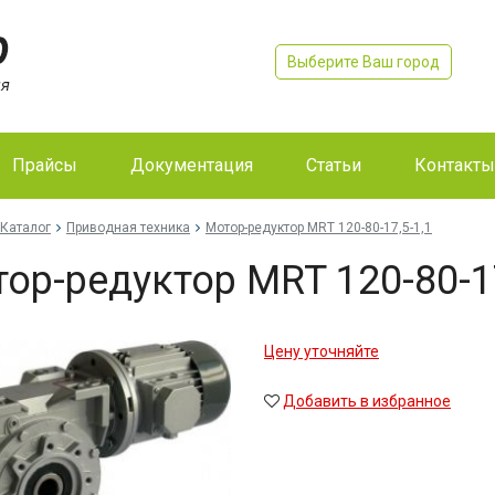
Выберите Ваш город
Прайсы
Документация
Статьи
Контакты
Каталог
Приводная техника
Мо­тор-ре­дук­тор MRT 120-80-17,5-1,1
тор-ре­дук­тор MRT 120-80-1
Цену уточняйте
Добавить в избранное