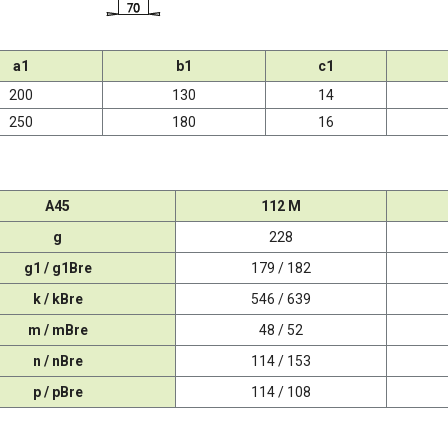
a1
b1
c1
200
130
14
250
180
16
A45
112 M
g
228
g1 / g1Bre
179 / 182
k / kBre
546 / 639
m / mBre
48 / 52
n / nBre
114 / 153
p / pBre
114 / 108