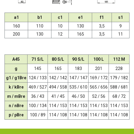
a1
b1
c1
e1
f1
s1
160
110
10
130
3,5
9
200
130
12
165
3,5
11
A45
71 S/L
80 S/L
90 S/L
100 L
112 M
g
145
165
183
201
228
g1 / g1Bre
124 / 133
142 / 142
147 / 147
169 / 172
179 / 182
k / kBre
469 / 527
494 / 558
535 / 610
565 / 656
588 / 681
m / mBre
36 / 43
41 / 45
46 / 50
52 / 56
68 / 72
n / nBre
100 / 134
114 / 153
114 / 153
114 / 153
114 / 153
p / pBre
100 / 89
114 / 108
114 / 108
114 / 108
114 / 108