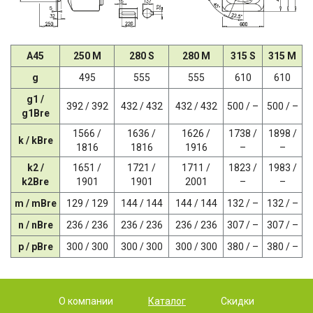
A45
250 M
280 S
280 M
315 S
315 M
g
495
555
555
610
610
g1 /
392 / 392
432 / 432
432 / 432
500 / –
500 / –
g1Bre
1566 /
1636 /
1626 /
1738 /
1898 /
k / kBre
1816
1816
1916
–
–
k2 /
1651 /
1721 /
1711 /
1823 /
1983 /
k2Bre
1901
1901
2001
–
–
m / mBre
129 / 129
144 / 144
144 / 144
132 / –
132 / –
n / nBre
236 / 236
236 / 236
236 / 236
307 / –
307 / –
p / pBre
300 / 300
300 / 300
300 / 300
380 / –
380 / –
О компании
Каталог
Скидки