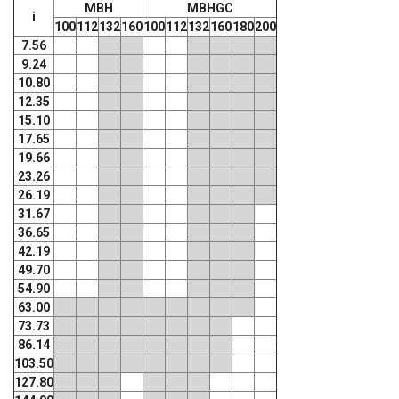
MBH
MBHGC
i
100
112
132
160
100
112
132
160
180
200
7.56
9.24
10.80
12.35
15.10
17.65
19.66
23.26
26.19
31.67
36.65
42.19
49.70
54.90
63.00
73.73
86.14
103.50
127.80