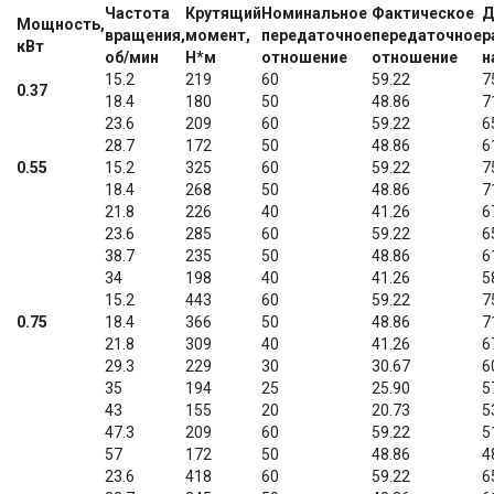
Частота
Крутящий
Номинальное
Фактическое
Д
Мощность,
вращения,
момент,
передаточное
передаточное
р
кВт
об/мин
Н*м
отношение
отношение
н
15.2
219
60
59.22
7
0.37
18.4
180
50
48.86
7
23.6
209
60
59.22
6
28.7
172
50
48.86
6
0.55
15.2
325
60
59.22
7
18.4
268
50
48.86
7
21.8
226
40
41.26
6
23.6
285
60
59.22
6
38.7
235
50
48.86
6
34
198
40
41.26
5
15.2
443
60
59.22
7
0.75
18.4
366
50
48.86
7
21.8
309
40
41.26
6
29.3
229
30
30.67
6
35
194
25
25.90
5
43
155
20
20.73
5
47.3
209
60
59.22
5
57
172
50
48.86
4
23.6
418
60
59.22
6