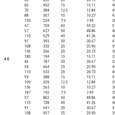
60
452
15
15.11
4
70
384
12.5
12.84
4
88
307
10
10.27
4
120
224
7.5
7.49
3
47
759
60
59.22
5
57
627
50
48.86
4
110
529
40
41.26
4
91
393
30
30.67
4
108
332
25
25.90
3
135
266
20
20.73
3
185
194
15
15.11
3
4.0
46
787
30
30.67
5
54
664
25
25.90
4
110
532
20
20.73
4
93
388
15
15.11
4
109
329
12.5
12.84
3
136
263
10
10.27
3
187
192
7.5
7.49
3
57
862
50
48.86
4
110
728
40
41.26
4
91
541
30
30.67
4
108
457
25
25.90
3