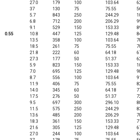
27.0
179
100
103.64
6
37
130
75
75.55
5
5.7
843
250
244.29
1
6.8
712
200
206.29
9
9.1
529
150
153.33
8
0.55
10.8
447
125
129.48
8
13.5
358
100
103.64
7
18.5
261
75
75.55
7
21.8
222
60
64.18
6
27.3
177
50
51.37
6
5.9
823
150
153.33
1
7.0
695
125
129.48
9
8.7
556
100
103.64
9
11.9
406
75
75.55
8
14.0
345
60
64.18
7
17.5
276
50
51.37
7
9.5
697
300
296.10
8
11.5
575
250
244.29
8
13.6
485
200
206.29
7
18.3
361
150
153.33
7
21.6
305
125
129.48
6
27.0
244
100
103.64
6
37
178
75
75.55
5