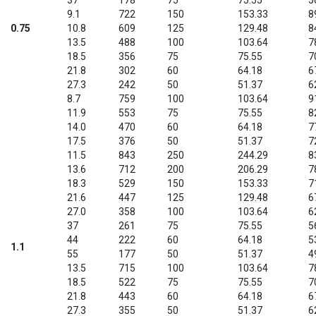
9.1
722
150
153.33
8
0.75
10.8
609
125
129.48
8
13.5
488
100
103.64
7
18.5
356
75
75.55
7
21.8
302
60
64.18
6
27.3
242
50
51.37
6
8.7
759
100
103.64
9
11.9
553
75
75.55
8
14.0
470
60
64.18
7
17.5
376
50
51.37
7
11.5
843
250
244.29
8
13.6
712
200
206.29
7
18.3
529
150
153.33
7
21.6
447
125
129.48
6
27.0
358
100
103.64
6
37
261
75
75.55
5
44
222
60
64.18
5
1.1
55
177
50
51.37
4
13.5
715
100
103.64
7
18.5
522
75
75.55
7
21.8
443
60
64.18
6
27.3
355
50
51.37
6