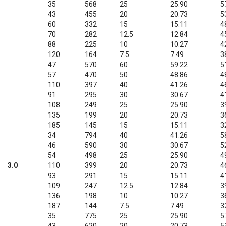
35
568
25
25.90
5
43
455
20
20.73
5
60
332
15
15.11
4
70
282
12.5
12.84
4
88
225
10
10.27
4
120
164
7.5
7.49
3
47
570
60
59.22
5
57
470
50
48.86
4
110
397
40
41.26
4
91
295
30
30.67
4
108
249
25
25.90
3
135
199
20
20.73
3
185
145
15
15.11
3
34
794
40
41.26
5
46
590
30
30.67
5
54
498
25
25.90
4
3.0
110
399
20
20.73
4
93
291
15
15.11
4
109
247
12.5
12.84
3
136
198
10
10.27
3
187
144
7.5
7.49
3
35
775
25
25.90
5
43
620
20
20.73
5