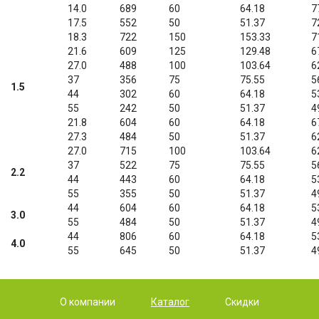
14.0
689
60
64.18
7
17.5
552
50
51.37
7
18.3
722
150
153.33
7
21.6
609
125
129.48
6
27.0
488
100
103.64
6
37
356
75
75.55
5
1.5
44
302
60
64.18
5
55
242
50
51.37
4
21.8
604
60
64.18
6
27.3
484
50
51.37
6
27.0
715
100
103.64
6
37
522
75
75.55
5
2.2
44
443
60
64.18
5
55
355
50
51.37
4
44
604
60
64.18
5
3.0
55
484
50
51.37
4
44
806
60
64.18
5
4.0
55
645
50
51.37
4
О компании
Каталог
Скидки