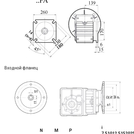
Входной фланец
i
N
M
P
7.5
10
12.5
15
20
2