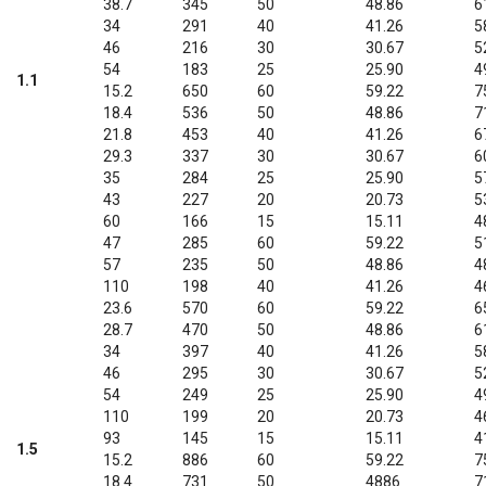
38.7
345
50
48.86
6
34
291
40
41.26
5
46
216
30
30.67
5
54
183
25
25.90
4
1.1
15.2
650
60
59.22
7
18.4
536
50
48.86
7
21.8
453
40
41.26
6
29.3
337
30
30.67
6
35
284
25
25.90
5
43
227
20
20.73
5
60
166
15
15.11
4
47
285
60
59.22
5
57
235
50
48.86
4
110
198
40
41.26
4
23.6
570
60
59.22
6
28.7
470
50
48.86
6
34
397
40
41.26
5
46
295
30
30.67
5
54
249
25
25.90
4
110
199
20
20.73
4
93
145
15
15.11
4
1.5
15.2
886
60
59.22
7
18.4
731
50
4886
7