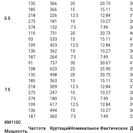
135
366
20
20.73
3
185
266
15
15.11
3
218
226
12.5
12.84
3
5.5
273
181
10
10.27
2
374
132
7.5
7.49
2
110
731
20
20.73
4
93
533
15
15.11
4
109
453
12.5
12.84
3
136
362
10
10.27
3
187
264
7.5
7.49
3
91
737
30
30.67
4
108
623
25
25.90
3
135
498
20
20.73
3
185
363
15
15.11
3
218
309
12.5
12.84
3
7.5
273
247
10
10.27
2
374
180
7.5
7.49
2
109
617
12.5
12.84
3
136
494
10
10.27
3
187
360
7.5
7.49
3
КМ110С
Частота
Крутящий
Номинальное
Фактическое
Д
Мощность,