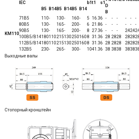
IEC
b1
t1
s1
D
B5
B14
B5
B14
B5
B14
B
71B5
110
-
130
-
160
-
5
16.3
6
-
-
-
-
-
-
80B5
130
-
165
-
200
-
6
21.8
6
-
-
-
-
-
-
90B5
130
-
165
-
200
-
8
27.3
6
-
-
-
24
24
2
KM110
100B5/B14
180
110
215
130
250
160
8
31.3
6
28
28
28
28
28
2
112B5/B14
180
110
215
130
250
160
8
31.3
6
28
28
28
28
28
2
132B5
230
-
265
-
300
-
10
41.3
6
38
38
38
38
38
3
Выходные валы
Стопорный кронштейн