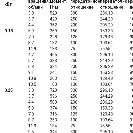
вращения,
момент,
передаточное
передаточное
р
кВт
об/мин
Н*м
отношение
отношение
н
3.0
520
300
296.10
1
3.7
429
250
244.29
1
4.4
362
200
206.29
1
0.18
5.9
269
150
153.33
1
7.0
228
125
129.48
9
8.7
182
100
103.64
9
11.9
133
75
75.55
8
4.7
465
300
296.10
1
5.7
383
250
244.29
1
6.8
324
200
206.29
9
9.1
241
150
153.33
8
10.8
203
125
129.48
8
13.5
163
100
103.64
7
0.25
3.0
723
300
296.10
1
3.7
596
250
244.29
1
4.4
503
200
206.29
1
5.9
374
150
153.33
1
7.0
316
125
129.48
9
8.7
253
100
103.64
9
11.9
184
75
75.55
8
9.5
344
300
296.10
8