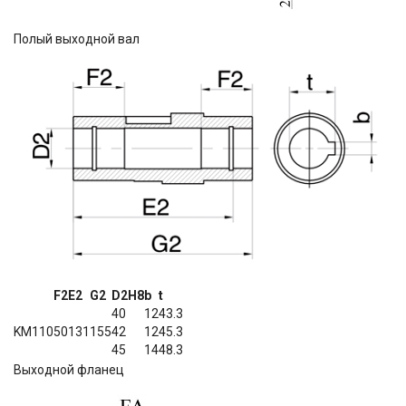
Полый выходной вал
F2
E2
G2
D2H8
b
t
40
12
43.3
KM110
50
131
155
42
12
45.3
45
14
48.3
Выходной фланец