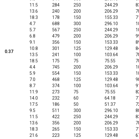
11.5
284
250
244.29
8
13.6
240
200
206.29
7
18.3
178
150
155.33
7
4.7
688
300
296.10
1
5.7
567
250
244.29
1
6.8
479
200
206.29
9
9.1
356
150
153.33
8
10.8
301
125
129.48
8
0.37
13.5
241
100
103.64
7
18.5
175
75
75.55
7
4.4
745
200
206.29
1
5.9
554
150
153.33
1
7.0
468
125
129.48
9
8.7
374
100
103.64
9
11.9
273
75
75.55
8
14.0
232
60
64.18
7
17.5
186
50
51.37
7
9.5
511
300
296.10
8
11.5
422
250
244.29
8
13.6
356
200
206.29
7
18.3
265
150
153.33
7
21.6
223
125
129.48
6