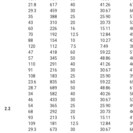
21.8
617
40
41.26
6
29.3
459
30
30.67
6
35
388
25
25.90
5
43
310
20
20.73
5
60
226
16
15.11
4
70
192
12.5
12.84
4
88
154
10
10.27
4
120
112
7.5
7.49
3
47
418
60
59.22
5
57
345
50
48.86
4
110
291
40
41.26
4
91
216
30
30.67
4
108
183
25
25.90
3
23.6
835
60
59.22
6
28.7
689
50
48.86
6
34
582
40
40.26
5
46
433
30
30.67
5
54
365
25
25.90
4
2.2
68
292
20
20.73
4
93
213
15
15.11
4
109
181
12.5
12.84
3
29.3
673
30
30.67
6