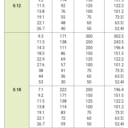
0.12
11.5
92
125
122.22
13.8
76
100
101.27
19.1
55
75
73.33
22.1
48
60
63.33
26.7
40
50
52.48
9.3
171
300
302.50
11.5
138
250
243.57
14.3
111
200
196.43
18.5
86
150
151.56
22.9
69
125
122.22
27.6
57
100
101.27
38
41
75
73.33
44
36
60
63.33
53
30
50
52.48
0.18
7.1
222
200
196.43
9.2
171
150
151.56
11.5
138
125
122.22
13.8
114
100
101.27
19.1
83
75
73.33
22.1
72
60
63.33
26.7
59
50
52.48