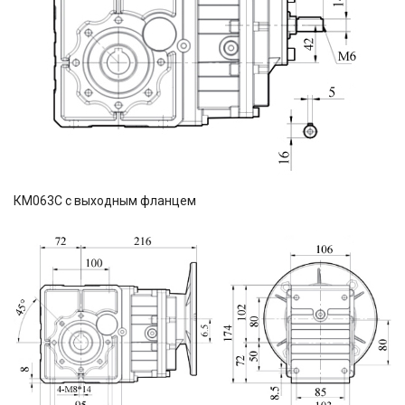
КМ063С с выходным фланцем