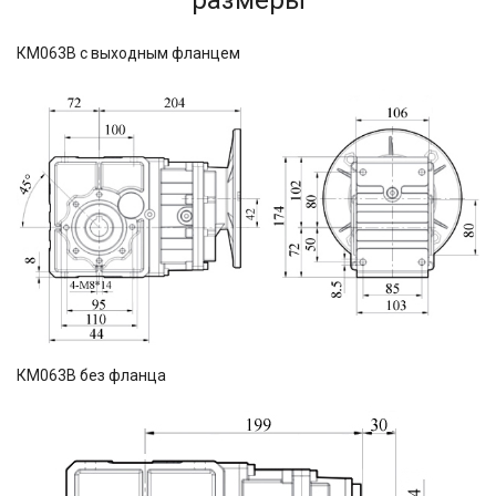
размеры
КМ063В с выходным фланцем
КМ063В без фланца