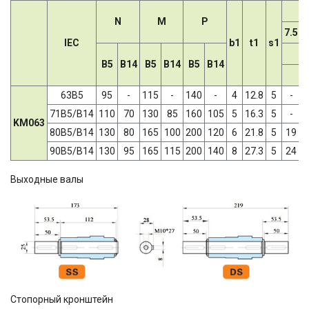
N
M
P
7.5
1
IEC
b1
t1
s1
B5
B14
B5
B14
B5
B14
63B5
95
-
115
-
140
-
4
12.8
5
-
71B5/B14
110
70
130
85
160
105
5
16.3
5
-
KM063
80B5/B14
130
80
165
100
200
120
6
21.8
5
19
1
90B5/B14
130
95
165
115
200
140
8
27.3
5
24
2
Выходные валы
Стопорный кронштейн