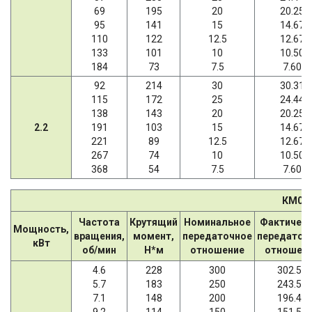
69
195
20
20.25
95
141
15
14.67
110
122
12.5
12.67
133
101
10
10.50
184
73
7.5
7.60
92
214
30
30.31
115
172
25
24.44
138
143
20
20.25
2.2
191
103
15
14.67
221
89
12.5
12.67
267
74
10
10.50
368
54
7.5
7.60
КМ06
Частота
Крутящий
Номинальное
Фактичес
Мощность,
вращения,
момент,
передаточное
передаточ
кВт
об/мин
Н*м
отношение
отношен
4.6
228
300
302.50
5.7
183
250
243.57
7.1
148
200
196.43
9.2
114
150
151.56