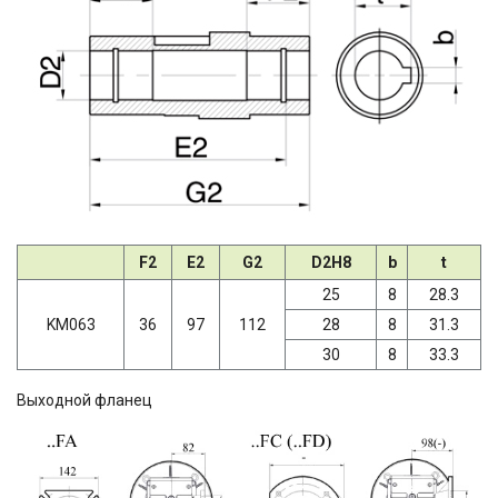
F2
E2
G2
D2H8
b
t
25
8
28.3
KM063
36
97
112
28
8
31.3
30
8
33.3
Выходной фланец