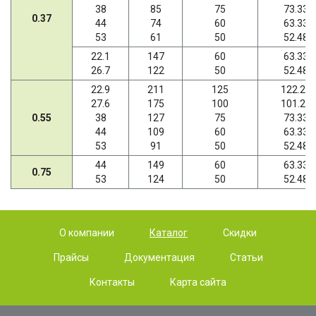
38
85
75
73.33
0.37
44
74
60
63.33
53
61
50
52.48
22.1
147
60
63.33
26.7
122
50
52.48
22.9
211
125
122.22
27.6
175
100
101.27
0.55
38
127
75
73.33
44
109
60
63.33
53
91
50
52.48
44
149
60
63.33
0.75
53
124
50
52.48
О компании
Каталог
Скидки
Прайсы
Документация
Статьи
Контакты
Карта сайта