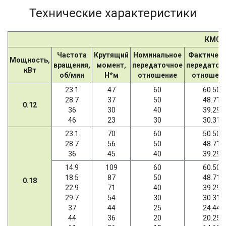
Технические характеристики
КМ06
Частота
Крутящий
Номинальное
Фактичес
Мощность,
вращения,
момент,
передаточное
передаточ
кВт
об/мин
Н*м
отношение
отношен
23.1
47
60
60.50
28.7
37
50
48.71
0.12
36
30
40
39.29
46
23
30
30.31
23.1
70
60
50.50
28.7
56
50
48.71
36
45
40
39.29
14.9
109
60
60.50
18.5
87
50
48.71
0.18
22.9
71
40
39.29
29.7
54
30
30.31
37
44
25
24.44
44
36
20
20.25