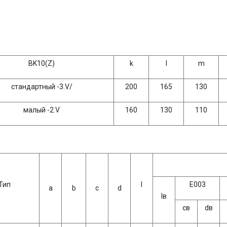
BK10(Z)
k
l
m
стандартный -3.V/
200
165
130
малый -2.V
160
130
110
Тип
l
Е003
a
b
c
d
lв
cв
dв