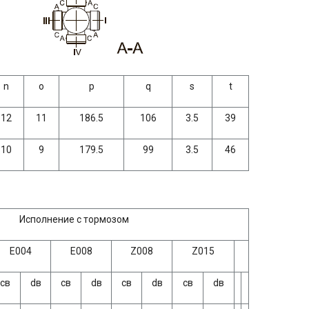
n
о
р
q
s
t
12
11
186.5
106
3.5
39
10
9
179.5
99
3.5
46
Исполнение с тормозом
Е004
Е008
Z008
Z015
cв
dв
cв
dв
cв
dв
cв
dв