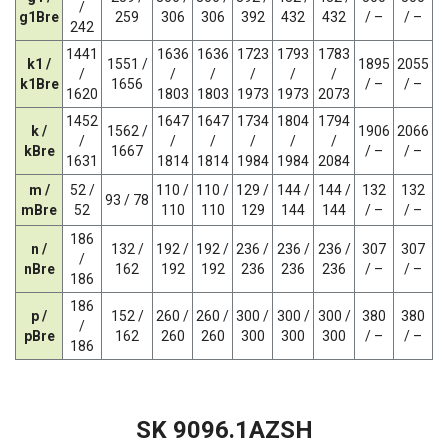
/
g1Bre
259
306
306
392
432
432
/ –
/ –
242
1441
1636
1636
1723
1793
1783
k1 /
1551 /
1895
2055
/
/
/
/
/
/
k1Bre
1656
/ –
/ –
1620
1803
1803
1973
1973
2073
1452
1647
1647
1734
1804
1794
k /
1562 /
1906
2066
/
/
/
/
/
/
kBre
1667
/ –
/ –
1631
1814
1814
1984
1984
2084
m /
52 /
110 /
110 /
129 /
144 /
144 /
132
132
93 / 78
mBre
52
110
110
129
144
144
/ –
/ –
186
n /
132 /
192 /
192 /
236 /
236 /
236 /
307
307
/
nBre
162
192
192
236
236
236
/ –
/ –
186
186
p /
152 /
260 /
260 /
300 /
300 /
300 /
380
380
/
pBre
162
260
260
300
300
300
/ –
/ –
186
SK 9096.1AZSH