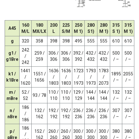
160
180
200
225
250
280
280
315
315
A45
M/L
MX/LX
L
S/M
M 1)
S1)
M 1)
S 1)
M 1)
g
320
358
398
398
495
555
555
610
610
242
g1 /
259 /
306 /
306 /
392 /
432 /
432 /
500
500
/
g1Bre
259
306
306
392
432
432
/ –
/ –
242
1441
1636
1636
1723
1793
1783
k1 /
1551 /
1895
2055
/
/
/
/
/
/
k1Bre
1656
/ –
/ –
1620
1803
1803
1973
1973
2073
m /
52 /
110 /
110 /
129 /
144 /
144 /
132
132
93 / 78
mBre
52
110
110
129
144
144
/ –
/ –
186
n /
132 /
192 /
192 /
236 /
236 /
236 /
307
307
/
nBre
162
192
192
236
236
236
/ –
/ –
186
186
p /
152 /
260 /
260 /
300 /
300 /
300 /
380
380
/
pBre
162
260
260
300
300
300
/ –
/ –