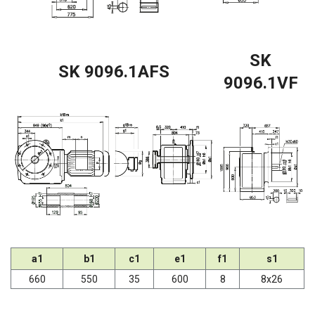
SK
SK 9096.1AFS
9096.1VF
a1
b1
c1
e1
f1
s1
660
550
35
600
8
8x26