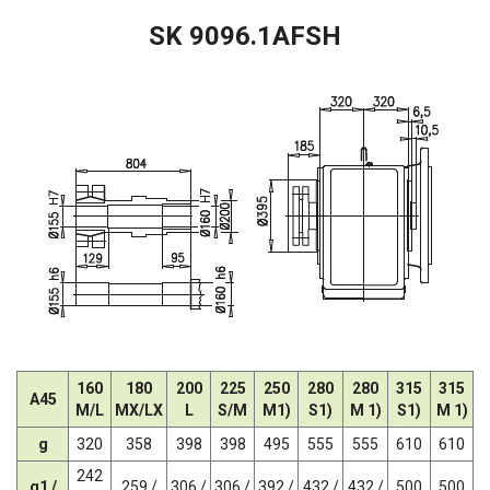
SK 9096.1AFSH
160
180
200
225
250
280
280
315
315
A45
M/L
MX/LX
L
S/M
M1)
S1)
M 1)
S1)
M 1)
g
320
358
398
398
495
555
555
610
610
242
g1 /
259 /
306 /
306 /
392 /
432 /
432 /
500
500