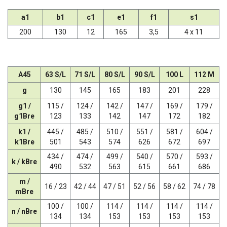
a1
b1
c1
e1
f1
s1
200
130
12
165
3,5
4 x 11
A45
63 S/L
71 S/L
80 S/L
90 S/L
100 L
112 M
g
130
145
165
183
201
228
g1 /
115 /
124 /
142 /
147 /
169 /
179 /
g1Bre
123
133
142
147
172
182
k1 /
445 /
485 /
510 /
551 /
581 /
604 /
k1Bre
501
543
574
626
672
697
434 /
474 /
499 /
540 /
570 /
593 /
k / kBre
490
532
563
615
661
686
m /
16 / 23
42 / 44
47 / 51
52 / 56
58 / 62
74 / 78
mBre
100 /
100 /
114 /
114 /
114 /
114 /
n / nBre
134
134
153
153
153
153