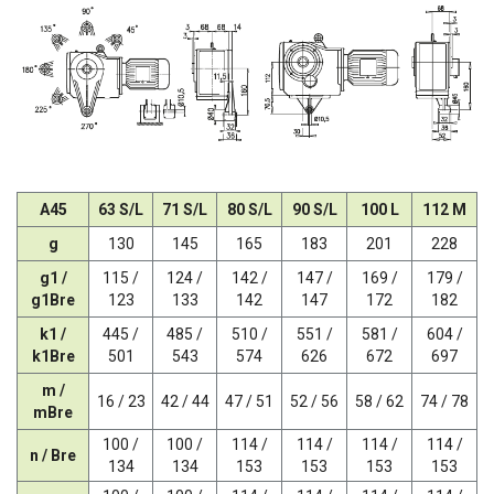
A45
63 S/L
71 S/L
80 S/L
90 S/L
100 L
112 M
g
130
145
165
183
201
228
g1 /
115 /
124 /
142 /
147 /
169 /
179 /
g1Bre
123
133
142
147
172
182
k1 /
445 /
485 /
510 /
551 /
581 /
604 /
k1Bre
501
543
574
626
672
697
m /
16 / 23
42 / 44
47 / 51
52 / 56
58 / 62
74 / 78
mBre
100 /
100 /
114 /
114 /
114 /
114 /
n / Bre
134
134
153
153
153
153