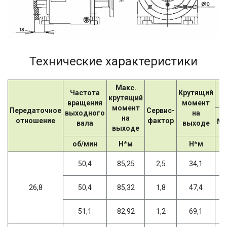
Технические характеристики
Макс.
Частота
Крутящий
крутящий
вращения
момент
момент
Передаточное
Сервис-
выходного
на
на
отношение
фактор
Мо
вала
выходе
выходе
об/мин
Н*м
Н*м
50,4
85,25
2,5
34,1
26,8
50,4
85,32
1,8
47,4
51,1
82,92
1,2
69,1