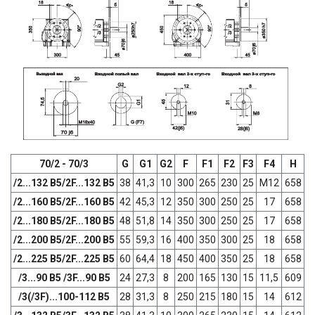
70/2 - 70/3
G
G1
G2
F
F1
F2
F3
F4
Н
/2...132 B5/2F...132 В5
38
41,3
10
300
265
230
25
М12
658
/2...160 B5/2F...160 В5
42
45,3
12
350
300
250
25
17
658
/2...180 B5/2F...180 В5
48
51,8
14
350
300
250
25
17
658
/2...200 B5/2F...200 В5
55
59,3
16
400
350
300
25
18
658
/2...225 B5/2F...225 В5
60
64,4
18
450
400
350
25
18
658
/3...90 В5 /3F...90 В5
24
27,3
8
200
165
130
15
11,5
609
/3(/3F)...100-112 В5
28
31,3
8
250
215
180
15
14
612