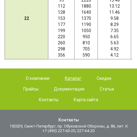
95
2220
15.48
112
1880
13.12
128
1640
11.46
22
153
1370
9.58
177
1190
8.29
199
1050
7.35
220
950
6.65
260
810
5.63
298
705
4.92
356
590
4.12
О компании
Каталог
Скидки
Прайсы
Документация
Статьи
Контакты
Карта сайта
Контакты
192029, Санкт-Петербург, пр. Обуховской Обороны, д. 86, лит. К
+7 (495) 227-63-20, 227-64-20