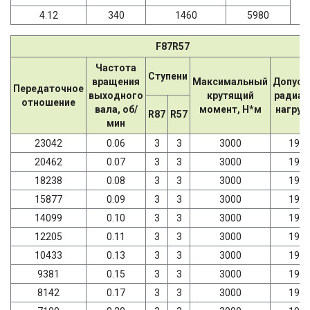
4.12
340
1460
5980
F87R57
Частота
Ступени
вращения
Максимальный
Допуст
Передаточное
выходного
крутящий
радиал
отношение
вала, об/
момент, Н*м
нагрузк
R87
R57
мин
23042
0.06
3
3
3000
198
20462
0.07
3
3
3000
198
18238
0.08
3
3
3000
198
15877
0.09
3
3
3000
198
14099
0.10
3
3
3000
198
12205
0.11
3
3
3000
198
10433
0.13
3
3
3000
198
9381
0.15
3
3
3000
198
8142
0.17
3
3
3000
198