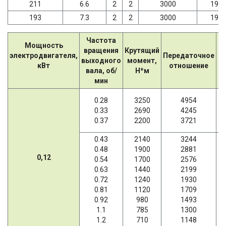
211
6.6
2
2
3000
198
193
7.3
2
2
3000
198
Частота
Мощность
вращения
Крутящий
Д
электродвигателя,
Передаточное
выходного
момент,
р
кВт
отношение
вала, об/
Н*м
н
мин
0.28
3250
4954
0.33
2690
4245
0.37
2200
3721
0.43
2140
3244
0.48
1900
2881
0,12
0.54
1700
2576
0.63
1440
2199
0.72
1240
1930
0.81
1120
1709
0.92
980
1493
1.1
785
1300
1.2
710
1148