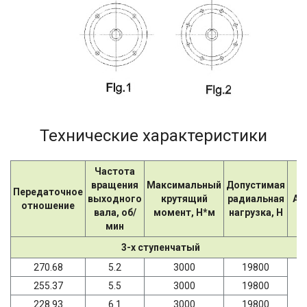
Технические характеристики
Частота
вращения
Максимальный
Допустимая
Передаточное
выходного
крутящий
радиальная
AD
отношение
вала, об/
момент, Н*м
нагрузка, Н
мин
3-х ступенчатый
270.68
5.2
3000
19800
255.37
5.5
3000
19800
228.93
6.1
3000
19800