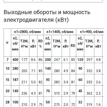
Выходные обороты и мощность
электродвигателя (кВт)
n1=2800, об/мин
n1=1400, об/мин
n1=900, об/мин
n2,
n2,
n2,
T2M,
P,
RD
T2M,
P,
T2M,
P,
R
ir
об/
об/
об/
RD
Н*м
кВт
%
Н*м
кВт
Н*м
кВт
%
мин
мин
мин
7
400
177
8.6
86
200
247
6.1
85
129
297
4.8
8
10
280
140
90
205
7.1
85
280
4.9
84
332
3.8
8
15
187
93
60
211
5.0
82
283
3.4
81
333
2.6
7
20
140
70
45
236
4.3
81
310
2.9
79
362
2.2
7
28
100
50
32
210
2.9
75
275
2.0
72
319
1.6
6