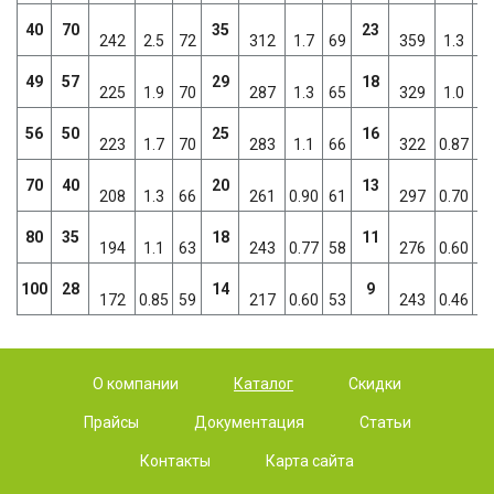
40
70
35
23
242
2.5
72
312
1.7
69
359
1.3
6
49
57
29
18
225
1.9
70
287
1.3
65
329
1.0
6
56
50
25
16
223
1.7
70
283
1.1
66
322
0.87
6
70
40
20
13
208
1.3
66
261
0.90
61
297
0.70
5
80
35
18
11
194
1.1
63
243
0.77
58
276
0.60
5
100
28
14
9
172
0.85
59
217
0.60
53
243
0.46
5
О компании
Каталог
Скидки
Прайсы
Документация
Статьи
Контакты
Карта сайта