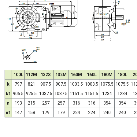
100L
112M
132S
132M
160M
160L
180M
180L
2
k
797
821
907.5
907.5
1003.5
1003.5
1075.5
1075.5
11
k1
905.5
925.5
1037.5
1037.5
1151.5
1151.5
1234
1234
1
n
193
215
257
257
316
316
354
354
3
n1
147
158
179
179
224
224
240
240
2