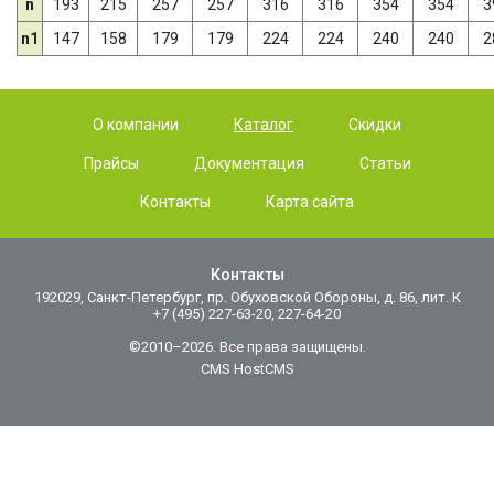
n
193
215
257
257
316
316
354
354
3
n1
147
158
179
179
224
224
240
240
2
О компании
Каталог
Скидки
Прайсы
Документация
Статьи
Контакты
Карта сайта
Контакты
192029, Санкт-Петербург, пр. Обуховской Обороны, д. 86, лит. К
+7 (495) 227-63-20, 227-64-20
©2010–2026. Все права защищены.
CMS HostCMS