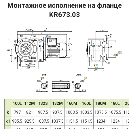
Монтажное исполнение на фланце
KR673.03
100L
112M
132S
132M
160M
160L
180M
180L
2
k
797
821
907.5
907.5
1003.5
1003.5
1075.5
1075.5
11
k1
905.5
925.5
1037.5
1037.5
1151.5
1151.5
1234
1234
1