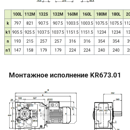
100L
112M
132S
132M
160M
160L
180M
180L
2
k
797
821
907.5
907.5
1003.5
1003.5
1075.5
1075.5
11
k1
905.5
925.5
1037.5
1037.5
1151.5
1151.5
1234
1234
1
n
193
215
257
257
316
316
354
354
3
n1
147
158
179
179
224
224
240
240
2
Монтажное исполнение KR673.01