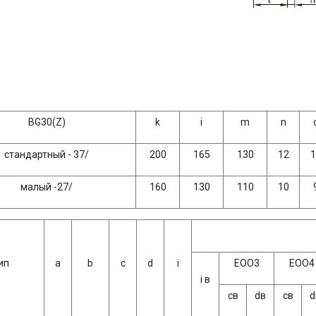
BG30(Z)
k
i
m
n
стандартный - 37/
200
165
130
12
1
малый -27/
160
130
110
10
ип
а
b
с
d
i
ЕОО3
ЕОО4
i в
св
dв
св
d