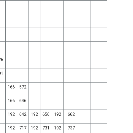
26
01
166
572
166
646
192
642
192
656
192
662
192
717
192
731
192
737