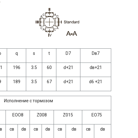
о
q
s
t
D7
Dв7
1
196
3.5
60
d+21
dв+21
9
189
3.5
67
d+21
d6 +21
Исполнение с тормозом
ЕОО8
Z008
Z015
ЕО75
в
св
dв
св
dв
св
dв
св
dв