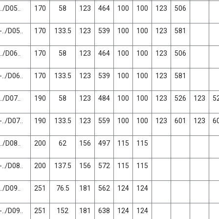
./D05..
170
58
123
464
100
100
123
506
../D05..
170
133.5
123
539
100
100
123
581
./D06..
170
58
123
464
100
100
123
506
../D06..
170
133.5
123
539
100
100
123
581
./D07..
190
58
123
484
100
100
123
526
123
5
../D07..
190
133.5
123
559
100
100
123
601
123
6
./D08..
200
62
156
497
115
115
../D08..
200
137.5
156
572
115
115
./D09..
251
76.5
181
562
124
124
../D09..
251
152
181
638
124
124