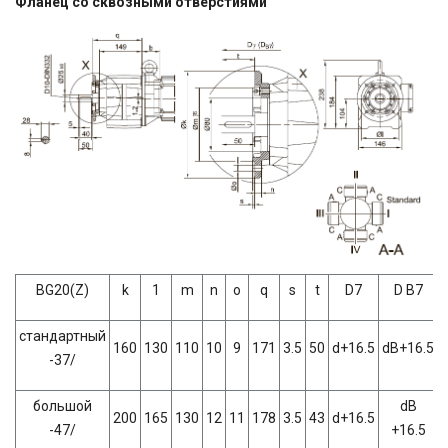
Фланец со сквозными отверстиями
BG20(Z)
k
1
m
n
о
q
s
t
D7
D B7
стандартный
160
130
110
10
9
171
3.5
50
d+16.5
dB+16.5
-37/
большой
dB
200
165
130
12
11
178
3.5
43
d+16.5
-47/
+16.5