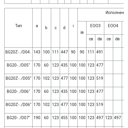
Исполнение
Тип
а
i
ЕОО3
ЕОО4
b
c
d
iв
св
dв
св
dв
с
BG20Z-../D04..
143
100
111
447
90
90
111
491
BG20-../D05"
170
60
123
435
100
100
123
477
BG20Z-../D05"
170
102
123
477
100
100
123
519
BG20-../D06"
170
60
123
435
100
100
123
477
BG20Z-../D06"
170
102
123
477
100
100
123
519
BG20-../D07"
190
60
123
455
100
100
123
497
123
497