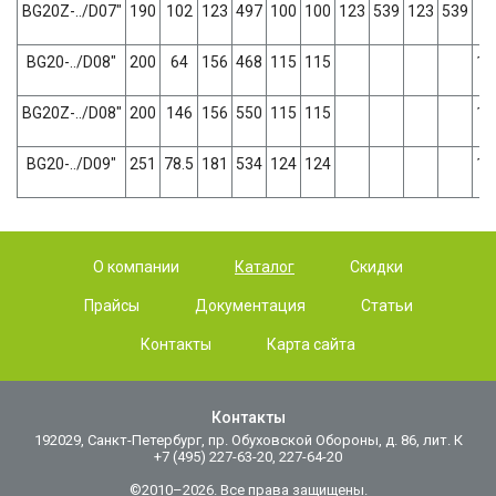
BG20Z-../D07"
190
102
123
497
100
100
123
539
123
539
BG20-../D08"
200
64
156
468
115
115
16
BG20Z-../D08"
200
146
156
550
115
115
16
BG20-../D09"
251
78.5
181
534
124
124
18
О компании
Каталог
Скидки
Прайсы
Документация
Статьи
Контакты
Карта сайта
Контакты
192029, Санкт-Петербург, пр. Обуховской Обороны, д. 86, лит. К
+7 (495) 227-63-20, 227-64-20
©2010–2026. Все права защищены.