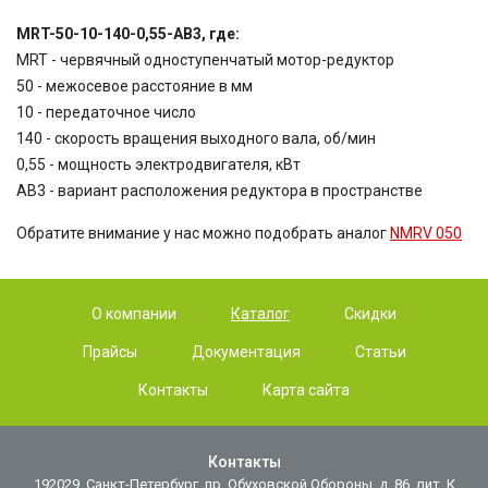
MRT-50-10-140-0,55-AB3, где:
MRT - червячный одноступенчатый мотор-редуктор
50 - межосевое расстояние в мм
10 - передаточное число
140 - скорость вращения выходного вала, об/мин
0,55 - мощность электродвигателя, кВт
AB3 - вариант расположения редуктора в пространстве
Обратите внимание у нас можно подобрать аналог
NMRV 050
О компании
Каталог
Скидки
Прайсы
Документация
Статьи
Контакты
Карта сайта
Контакты
192029, Санкт-Петербург, пр. Обуховской Обороны, д. 86, лит. К